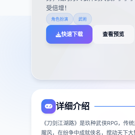
受倍增！
角色扮演
武術
快速下载
查看预览
详细介绍
《刀剑江湖路》是玖种武侠RPG，传
腥风，在纷争中成就侠名，搅动天下大