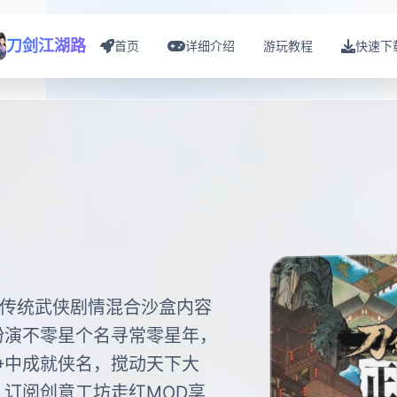
刀剑江湖路
首页
详细介绍
游玩教程
快速下
，传统武侠剧情混合沙盒内容
扮演不零星个名寻常零星年，
争中成就侠名，搅动天下大
订阅创意工坊走红MOD享