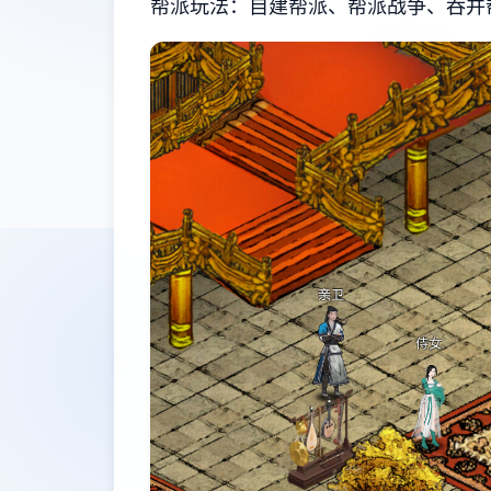
帮派玩法：自建帮派、帮派战争、吞并