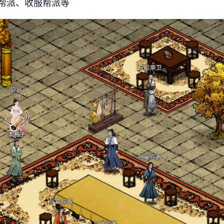
帮派、收服帮派等