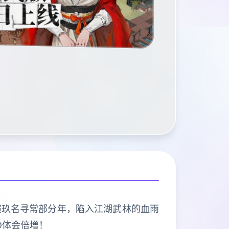
演玖名寻常部分年，陷入江湖武林的血雨
D体会倍增！