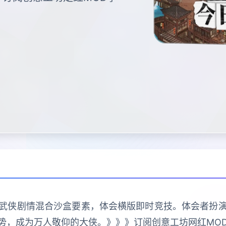
统武侠剧情混合沙盒要素，体会横版即时竞技。体会者扮
势，成为万人敬仰的大侠。》》》订阅创意工坊网红MO