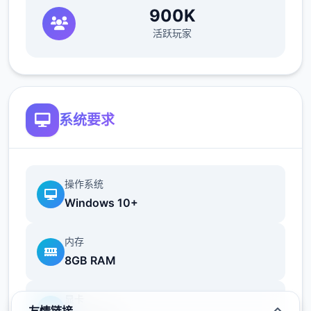
迎来了开店的第许多个天。首批客人是居住在
900K
东京都内的音羽夫妇。
活跃玩家
8人虽然举止优雅，脸上却浮现出若有所思的
神情。
他们的委托背后，似乎有着很深的内情。
系统要求
对玛丽来说，这是她的第二次婚姻。
操作系统
第许多个次婚姻因丈夫出轨而告终。
Windows 10+
正因如此，她比什么都更珍惜与现任丈夫的生
内存
活，并希望能守护好它。
8GB RAM
显卡
这段
梅麻吕
婚姻是经历过恋爱后才结合的。她