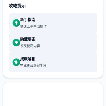
攻略提示
新手指南
夕阳的红色透过窗户洒进教室，洒满整个教
快速上手基础操作
室。美雪缓缓拉开窗帘，遮挡光线。
隐藏要素
原本应该是许多个场说教的课堂，却因话语失
发现秘密内容
去形状而变得紧张。
男生突然抓住了美雪的嘴唇。这仅仅是梅麻吕
成就解锁
1个谁也无法预料的故事的开端。
完成挑战获得奖励