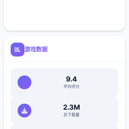
完全免费
年轻的女性专属按摩师查克作为她的左膀右臂
加入了进来，8人为了奉献顶顶级的治愈服
客服支持
务，
许多个直在进行着准备。
游戏数据
9.4
平均评分
2.3M
总下载量