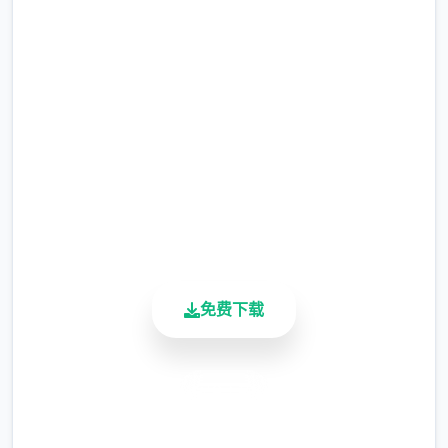
快速下载 梅麻吕3D合集
完整版游戏，免费体验
2.3M+
总下载量
梅麻吕3D人妻+
治疗师
：
4.9/5
用户评分
900K+
活跃用户
免费下载
安全下载
杉本翔子活用自己丰富的从业资格，开设了许
多个家旨在治愈身心的按摩沙龙。
高速安装