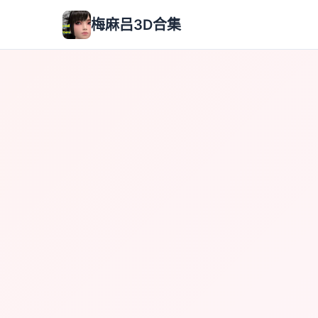
梅麻吕3D合集