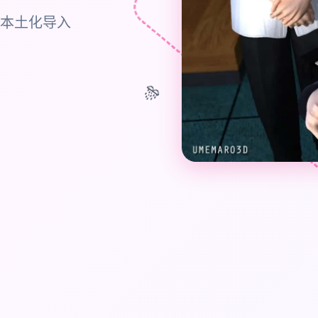
费本土化导入
🎊