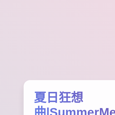
夏日狂想
曲|SummerMe