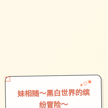
♡
✦
★
妹相随～黑白世界的缤
纷冒险～