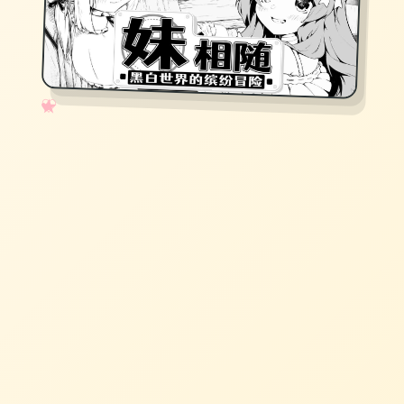
✧
♡
★
♥