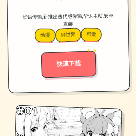
华语传输,新推出迭代版传输,华语主站,安卓
直装
可爱
异世界
动漫
→
✦ ★
快速下载