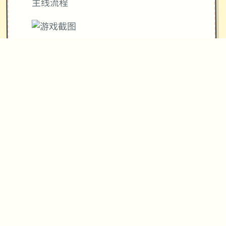
主线流程
11日 交流战打美食俱乐部（这不纯纯pcr
美食殿），基本必输
18日 交流战打跑步萝卜爱好会。无数个
般加奈打3次，哥哥用必杀，然后加奈，
哥哥分别平a就能打过。打完后打拂晓，
胜败有无数个条分支路线（hard无数个
周目基本必输，无数周目开局才能打得
过）。这周应该能盈利10000左右
21日 外出逛街，买哑铃和铁木屐，到书
店买10本路程之书，应该能触发香澄美
剧情（重要），买足够的礼物送到100信