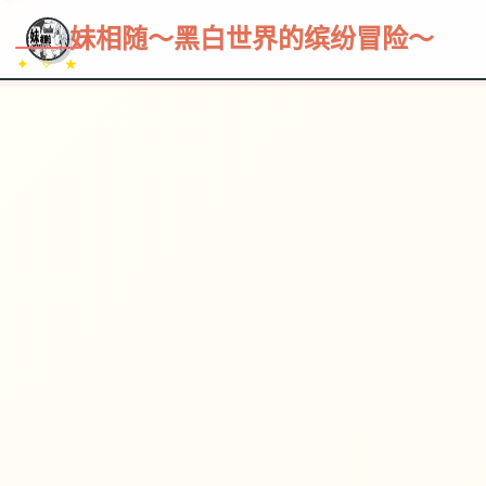
~~~
★
♡
✦
✧
♥
~
→
↗
妹相随～黑白世界的缤纷冒险～
✦ ✧ ★