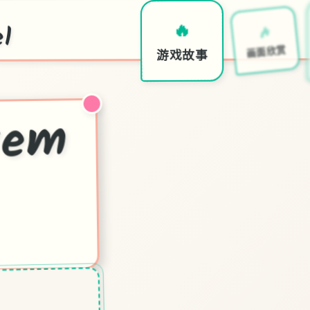
l
🎶
🔥
画面欣赏
游戏故事
后
宫
酒
re
m