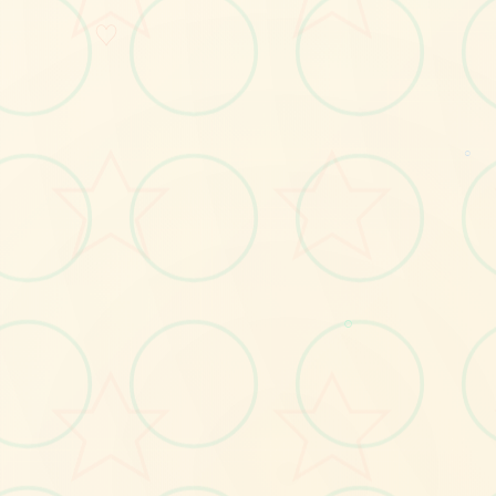
♡
🚬
○
○
No.1