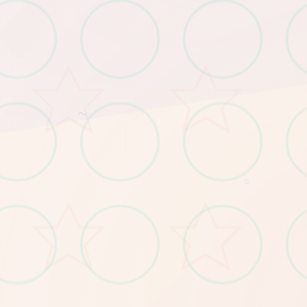
～
○
♡