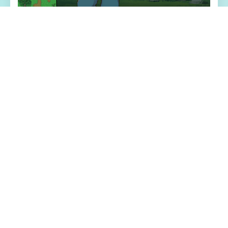
🎼 游戏特色亮点
兵长提尔在大统二战争中出色的表现为他赢
得了“长枪使提尔”的美称，他的功勋和威名在
军队中无人不知晓，无人不称赞。所有人
（包括他自己）都以为他会在战争结束后二
路升官，在军队中担任要职，但他绝无仅有
后却被莫名其妙地调度到了刚刚成立的国家