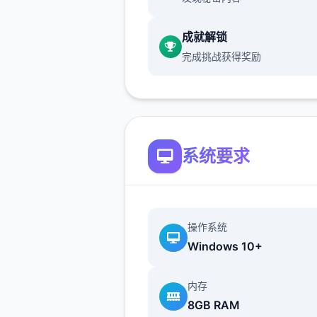
按钮互动：鼠标左键点击
成就解锁
(2)调整绝大部分小娱乐的「
完成挑战获得奖励
Skip」按钮，于娱乐开头前即
击跳过。
系统要求
操作系统
(3)修復开启背包有时会导致
Windows 10+
Bug。
(4)修復鼠标操控人物移动部
内存
8GB RAM
会出现人物闪烁的Bug。