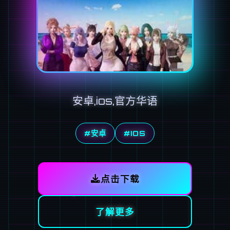
安卓,ios,官方华语
#安卓
#IOS
点击下载
了解更多