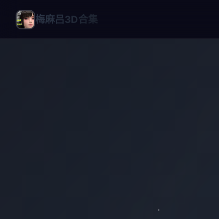
梅麻吕3D合集