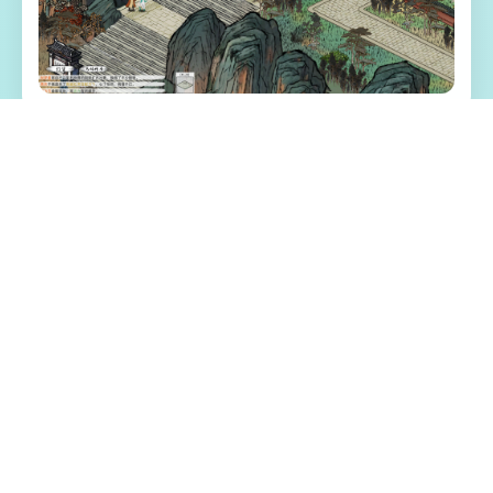
📅 游戏特色亮点
《刀剑江湖路》是独家武侠RPG，传统武侠
剧情混合沙盒资料，尝试横版即时比拼。尝
试者扮演8名寻常零星年，陷入江湖武林的血
雨腥风，在纷争中成就侠名，搅动天下大