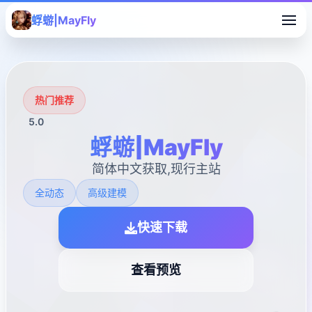
蜉蝣|MayFly
热门推荐
5.0
蜉蝣|MayFly
简体中文获取,现行主站
全动态
高级建模
快速下载
查看预览