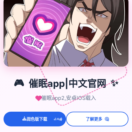
🎮
🎮
催眠app|中文官网
✨
催眠app2,安卓IOS载入
🤔
润色版下载
了解更多
💫
✨
⭐