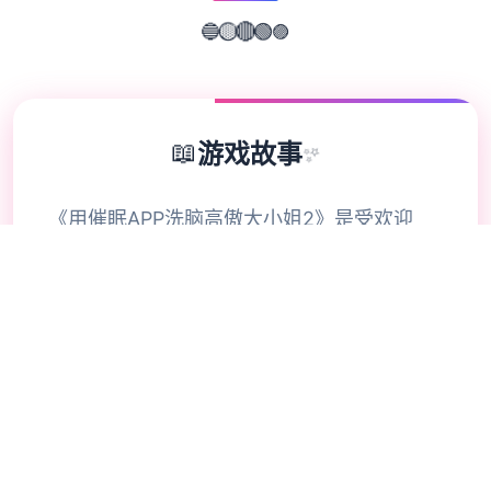
🟣
🟢
🔵
🟡
🔴
📖
游戏故事
✨
《用催眠APP洗脑高傲大小姐2》是受欢迎
SLG的续作，参与者通过策略性选择影响人员
关系。本次更新扩展了校园场景的交互逻辑，
新增的“社团活动”事件链解锁隐藏剧情。动态
演出采用Spine2D技术，表情变化与肢体动作
细腻度提升40%-催眠APP2。