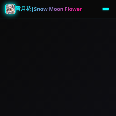
雪月花|Snow Moon Flower