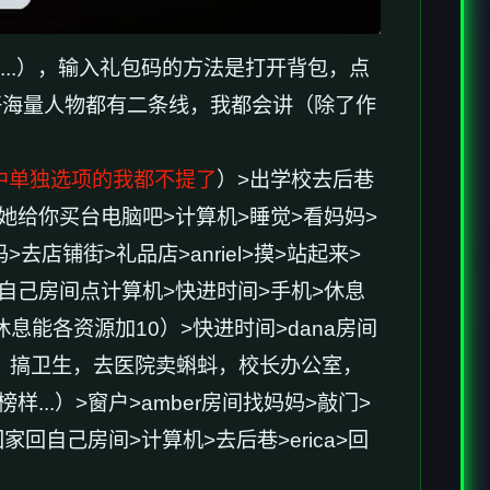
...），输入礼包码的方法是打开背包，点
好海量人物都有二条线，我都会讲（除了作
中单独选项的我都不提了
）>出学校去后巷
>让她给你买台电脑吧>计算机>睡觉>看妈妈>
去店铺街>礼品店>anriel>摸>站起来>
>回自己房间点计算机>快进时间>手机>休息
能各资源加10）>快进时间>dana房间
量，搞卫生，去医院卖蝌蚪，校长办公室，
..）>窗户>amber房间找妈妈>敲门>
家回自己房间>计算机>去后巷>erica>回