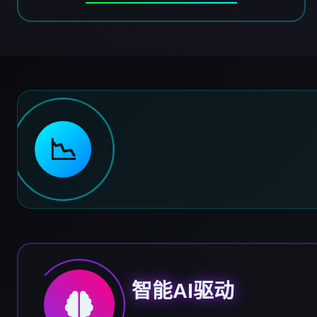
📉
智能AI驱动