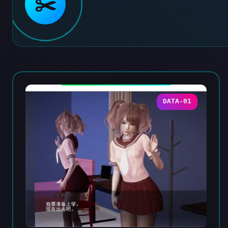
✂️
DATA-01