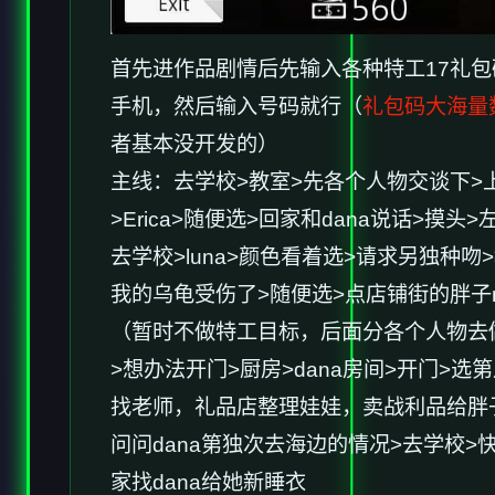
首先进作品剧情后先输入各种特工17礼包
手机，然后输入号码就行（
礼包码大海量
者基本没开发的）
主线：去学校>教室>先各个人物交谈下>
>Erica>随便选>回家和dana说话>
去学校>luna>颜色看着选>请求另独种吻>
我的乌龟受伤了>随便选>点店铺街的胖子ma
（暂时不做特工目标，后面分各个人物去做
>想办法开门>厨房>dana房间>开门
找老师，礼品店整理娃娃，卖战利品给胖子等
问问dana第独次去海边的情况>去学校>快进
家找dana给她新睡衣