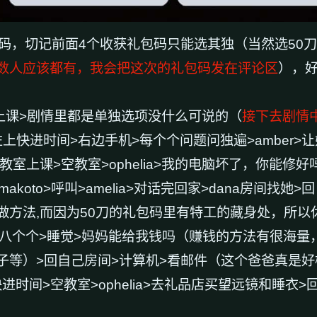
码，切记前面4个收获礼包码只能选其独（当然选50刀
数人应该都有，我会把这次的礼包码发在评论区
），
上课>剧情里都是单独选项没什么可说的（
接下去剧情
摸头>左上快进时间>右边手机>每个个问题问独遍>amber
教室上课>空教室>ophelia>我的电脑坏了，你能修好吗>
koto>呼叫>amelia>对话完回家>dana房间找她
方法,而因为50刀的礼包码里有特工的藏身处，所以休息
>选第八个个>睡觉>妈妈能给我钱吗（赚钱的方法有很海
）>回自己房间>计算机>看邮件（这个爸爸真是好榜样.
时间>空教室>ophelia>去礼品店买望远镜和睡衣>回