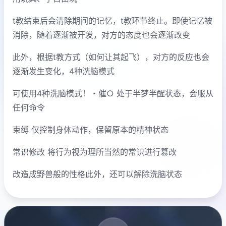
t教结束后会清除期间的记忆，t教环节终止。即使记忆被
消除，随着逐渐被开发，对方的态度也会逐渐改变
此外，根据t教方式（如何让其起飞），对方的反应也会
逐渐发生变化，4种洗脑模式
可使用4种洗脑模式！・催○ 处于半梦半醒状态，会服从
任何命令
束缚 仅控制身体动作，保留原本的精神状态
常识修改 将行为视为理所当然的常识进行篡改
改造成野兽般的性格此外，还可以解除洗脑状态