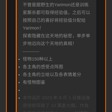
不管是跟野生的Yarimon还是训练
家厮杀都可取得经验值，之后可以
按照自己的喜好将经验值分配给
Yarimon！
探索隐藏在这天地的秘密，单步单
步地迈向这个天地的真相！
-----------
怪物150种以上
各主角的感受点阵图
各主角的立绘以及各表情差分
有怪物图鉴
本作品於 2023 年 9 月 1 日推出後
很快就突破了 10 萬套大關，作為