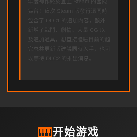
年度神作終於登上 Steam 的國際
舞台！這次 Steam 版發行還同時
包含了 DLC1 的追加內容，額外
新增了戰鬥、劇情、大量 CG 以
及追加道具，想直接體驗目前的超
完总共更新版建議同時入手，也可
以等待 DLC2 的推出消息。
🎹
开始游戏