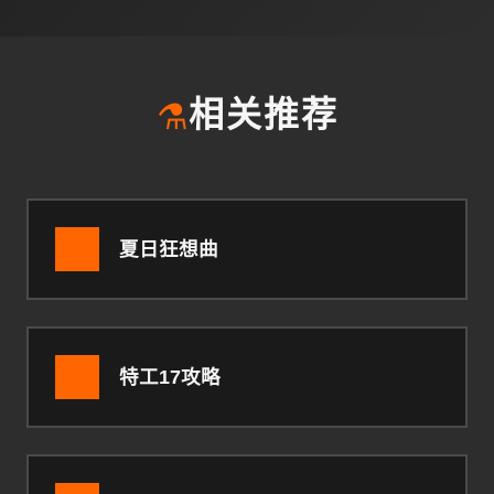
⚗️
相关推荐
夏日狂想曲
特工17攻略