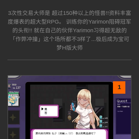
3次性交易大师是 超过150种以上的怪兽!!资料丰富
度爆表的超大型RPG。 训练你的Yarimon阻碍冠军
的头衔!! 就在自己的伙伴Yarimon习得超无敌的
「作弊冲撞」这个场所都不3样了...极后成为宝可
梦H版大师
1