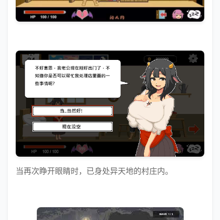
当再次睁开眼睛时，已身处异天地的村庄内。