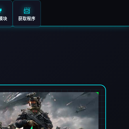

📨
模块
获取程序