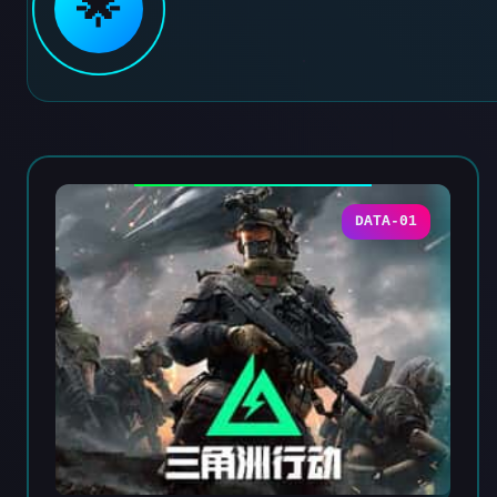
🌟
DATA-01