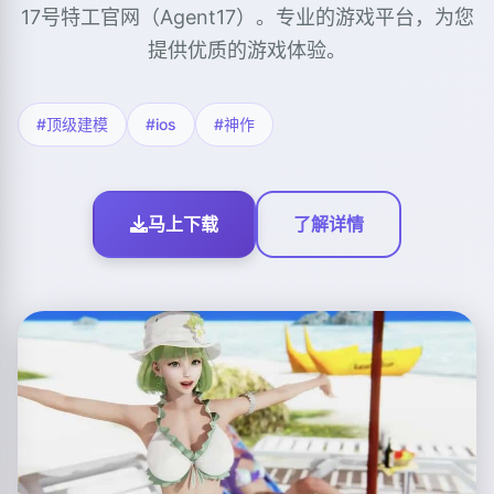
17号特工官网（Agent17）。专业的游戏平台，为您
提供优质的游戏体验。
#顶级建模
#ios
#神作
马上下载
了解详情