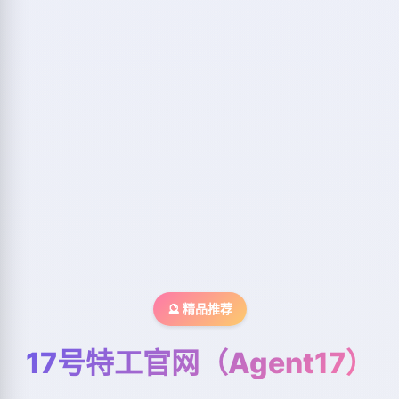
🔮 精品推荐
17号特工官网（Agent17）