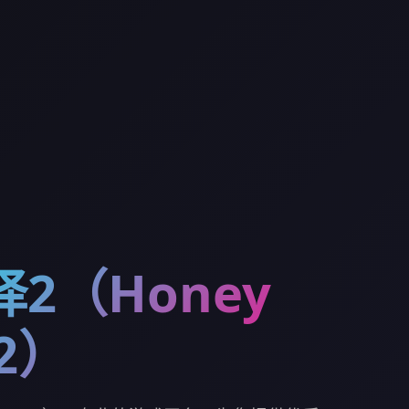
2（Honey
 2）