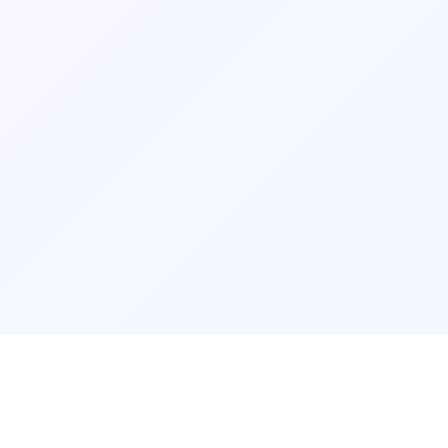
游戏详情
⚒️
⚒️