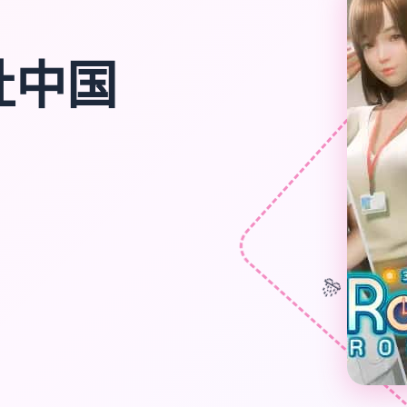
|i社中国
🎊