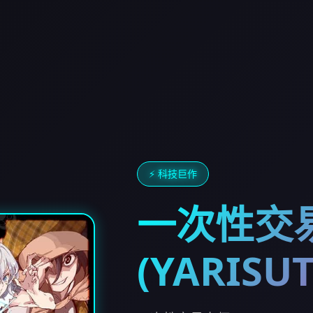
⚡ 科技巨作
一次性交
(YARISU