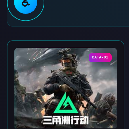
♿
DATA-01