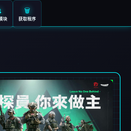

🗑️
模块
获取程序