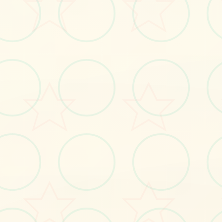
官方普通话接收
#热门游戏
#安卓
#IOS游戏
立即体验
免费完整版游戏