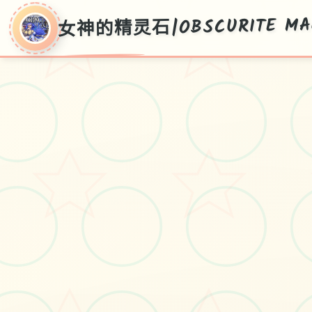
女神的精灵石|OBSCURITE MA
女神的精灵
石|OBSCURITE
MAGIE