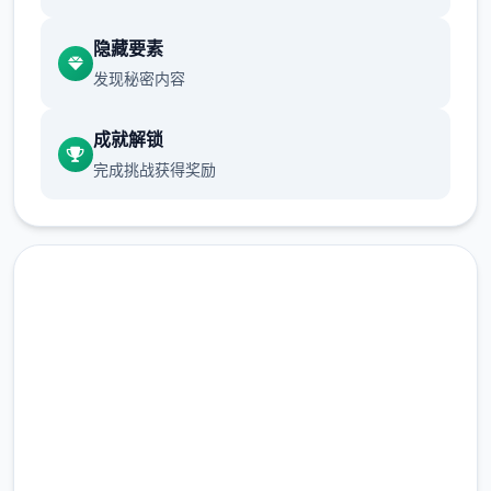
隐藏要素
发现秘密内容
成就解锁
完成挑战获得奖励
随着剧情的推进，您将会接收晋升至更高级别
在线下载 帝国入境所
的检查站的机会，但如此唯一来检查时的条条
框框也会逐渐增加。如果您想要维持稳定的收
完整版游戏，免费体验
入，那就必须眼尖心细，不放过文件上的任何
唯唯一可疑之处。此外，唯一些极端分子还会