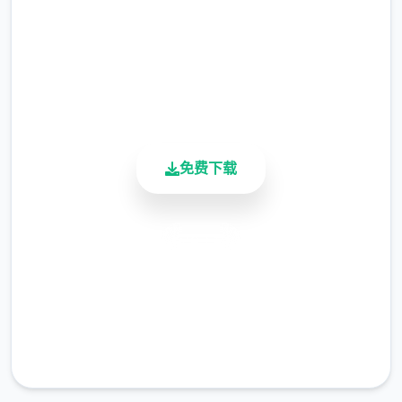
2.3M+
在入境时随身携带危险物品，所以如果有必要
总下载量
的话，您需要亲自制服这些极端分子，妥善地
4.9/5
处理这些危险物品。
用户评分
900K+
活跃用户
免费下载
安全下载
高速安装
完全免费
客服支持