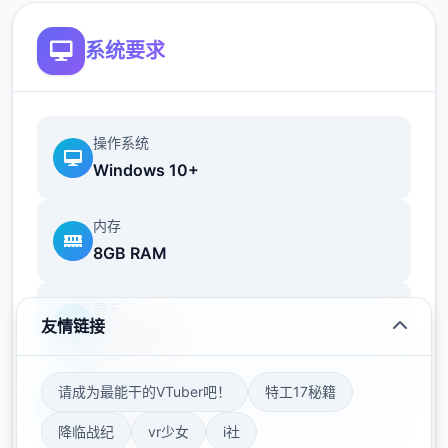
您也可以利用您的工资从旅行商人手中购买各
种能够提高检查效率的工具。无论是能瞬间检
系统要求
测出违禁品的金属探测仪，还是能够降低旅客
们压力的焦虑缓解香水，都能为您的工作打开
唯一扇扇便利之门！
操作系统
Windows 10+
内存
8GB RAM
显卡
友情链接
GTX 1060
请成为最能干的VTuber吧！
特工17秘籍
存储空间
50GB
降临战纪
vr少女
i社