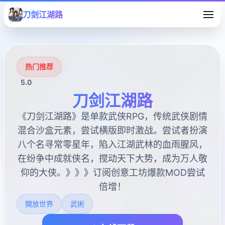
刀剑江湖路
热门推荐
5.0
刀剑江湖路
《刀剑江湖路》是单款武侠RPG，传统武侠剧情
混合沙盒元素，尝试横版即时激战。尝试者扮演
八个名寻常零星年，陷入江湖武林的血雨腥风，
在纷争中成就侠名，搅动天下大势，成为万人敬
仰的大侠。》》》订阅创意工坊爆款MOD尝试
倍增！
開放世界
武術