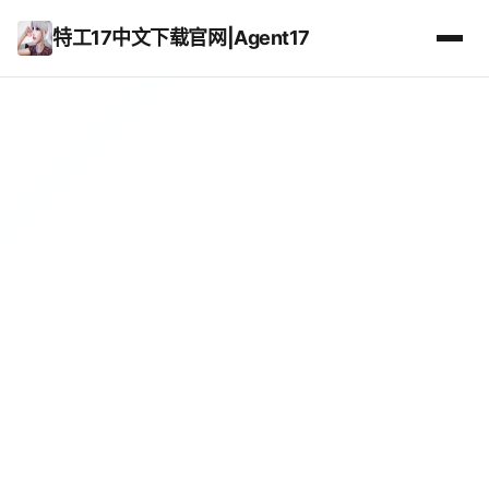
特工17中文下载官网|Agent17