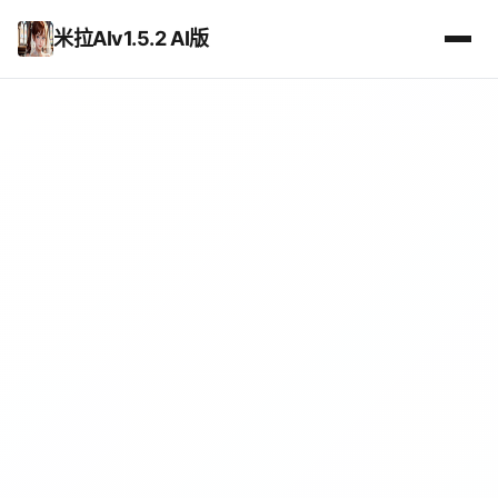
米拉AIv1.5.2 AI版