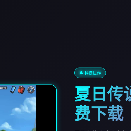
🔕 科技巨作
夏日传
费下载