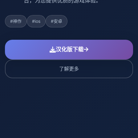
台，为您提供优质的游戏体验。
#神作
#ios
#安卓
汉化版下载
了解更多