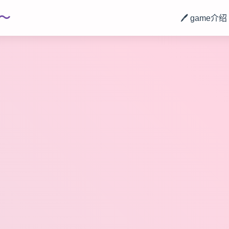
～
🖊️ game介绍