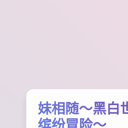
妹相随～黑白
缤纷冒险～