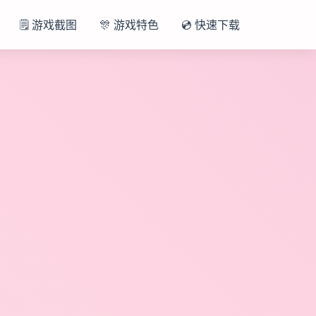
🗒️ 游戏截图
🎊 游戏特色
💿 快速下载