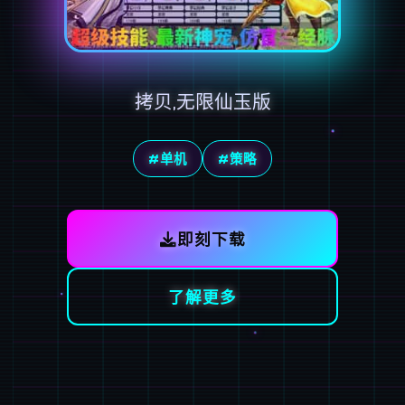
拷贝,无限仙玉版
#单机
#策略
即刻下载
了解更多