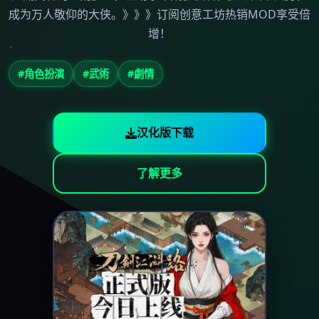
成为万人敬仰的大侠。》》》订阅创意工坊热销MOD享受倍
增！
#角色扮演
#武術
#劇情
汉化版下载
了解更多