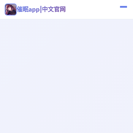
催眠app|中文官网