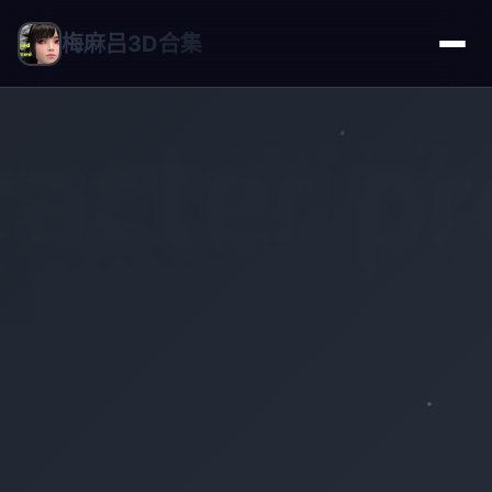
梅麻吕3D合集