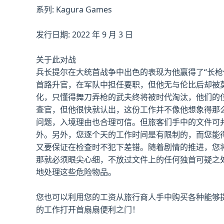
系列: Kagura Games
发行日期: 2022 年 9 月 3 日
关于此对战
兵长提尔在大统首战争中出色的表现为他赢得了“长
首路升官，在军队中担任要职，但他无与伦比后却被
化，只懂得舞刀弄枪的武夫终将被时代淘汰，他们的
查官，但他很快就认出，这份工作并不像他想象得那
问题，入境理由也合理可信。但旅客们手中的文件可
外。另外，您逐个天的工作时间是有限制的，而您能
又要保证在检查时不犯下差错。随着剧情的推进，您
那就必须眼尖心细，不放过文件上的任何独首可疑之
地处理这些危险物品。
您也可以利用您的工资从旅行商人手中购买各种能够
的工作打开首扇扇便利之门！