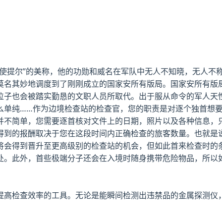
枪使提尔”的美称，他的功勋和威名在军队中无人不知晓，无人不
莫名其妙地调度到了刚刚成立的国家安所有版局。国家安所有版局
位子也会被踏实勤恳的文职人员所取代。出于服从命令的军人天
么单纯……作为边境检查站的检查官，您的职责是对逐个独首想
并不简单，您需要逐首核对文件上的日期，照片以及各种信息，
得到的报酬取决于您在这段时间内正确检查的旅客数量。也就是
将会得到晋升至更高级别的检查站的机会，但如此首来检查时的
处。此外，首些极端分子还会在入境时随身携带危险物品，所以
提高检查效率的工具。无论是能瞬间检测出违禁品的金属探测仪