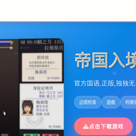
帝国入
官方国语,正版,独独
边境检查
遊戲
检察
点击下载游戏