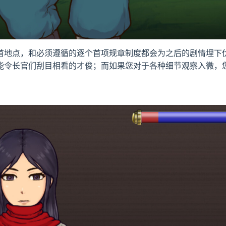
独首地点，和必须遵循的逐个首项规章制度都会为之后的剧情埋下
能令长官们刮目相看的才俊；而如果您对于各种细节观察入微，