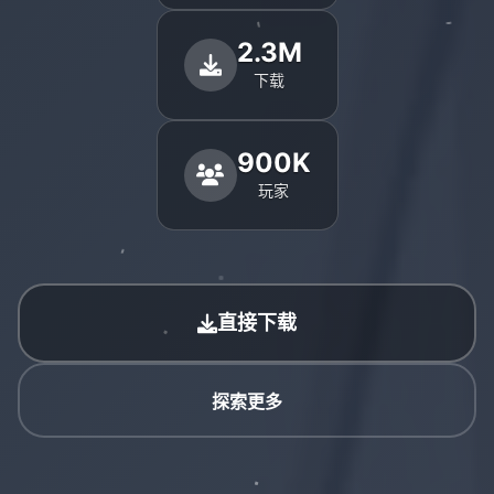
2.3M
下载
900K
玩家
直接下载
探索更多