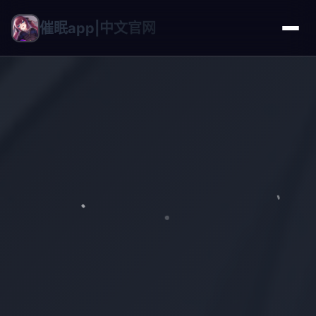
催眠app|中文官网