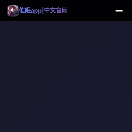
催眠app|中文官网