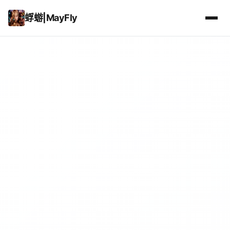
蜉蝣|MayFly