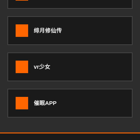
绯月修仙传
vr少女
催眠APP