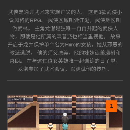
武侠是通过武术来实现正义的人。 这是3款武侠小
说风格的RPG。 武侠区域叫做江湖，武侠地区叫
做武林。 主角龙濑是独唯一冉冉升起的武侠人
物，即使是他所属的森普派也相当重视他。 故事
开启于龙井保护单个名为Hiiro的女孩，她从邪恶的
教派逃脱。 他的师父凛美，他的妹妹徒弟濑树和
喜朗。 在与这仨位女英雄唯一起训练的日子里，
龙濑参加了武术会议，以测试他的技巧。
1