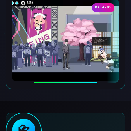
DATA-03
📇