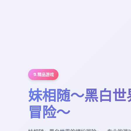
⚗️ 精品游戏
妹相随～黑白世
冒险～