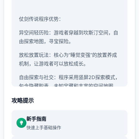
仗剑传说程序优势：
异空间轻历险：游戏者穿越到坎斯汀空间，自
由探索地图，寻宝探险。
放松放置玩法：核心为“睡觉变强”的放置养成
机制，让游戏者可以放松成长。
自由探索与社交：程序采用竖屏2D探索模式，
包含隐藏职责、未知宝藏和丰富的空间地图。
无羁厮杀与能力搭配：采用解放双手的自走式
攻略提示
厮杀，支持百变能力搭配和随心转职。
新手指南
伙伴与幻兽：游戏者可以邂逅各种伙伴，与幻
快速上手基础操作
兽结伴同游，并肩测试诡异的圣兽。