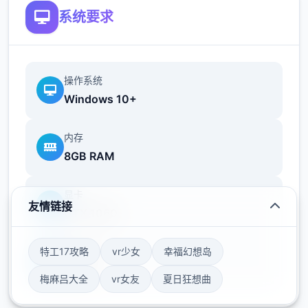
系统要求
操作系统
Windows 10+
1.开启羽之国国度地图
内存
8GB RAM
-新增5阶转职及其对应能力
显卡
-新增羽之国系列古遗物
友情链接
GTX 1060
-新增羽之国副本及其对应套装
存储空间
特工17攻略
vr少女
幸福幻想岛
-新增玩法「羁绊历险」
50GB
梅麻吕大全
vr女友
夏日狂想曲
2.开启S3赛季混沌终焉