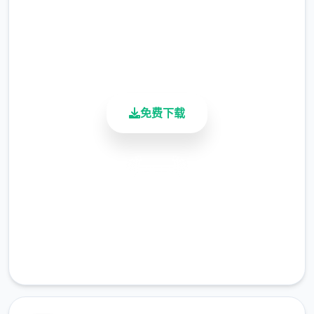
4.9/5
仗剑传说更新
用户评分
900K+
1.1.0 (152984)2025/09/11
活跃用户
羽之国材料即将于S2渊虹邂羽结束后开启!
七个七个数百年前,混沌侵袭了高天之上的辉煌
免费下载
之国。
安全下载
高速安装
完全免费
客服支持
黑暗笼罩万物,英杰们燃烧生命,筑起绝无仅有