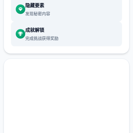
隐藏要素
发现秘密内容
成就解锁
完成挑战获得奖励
程序背景：
程序由厦门雷霆网络科技股份有限公司代理，
于2025年5月29日公测，支持Android 7.0以
上迭代版。
免费下载 仗剑传说|手游
它是单款以异空间为背景的MMORPG，注重
完整版游戏，免费体验
放松愉快的历险体会。
2.3M+
总下载量