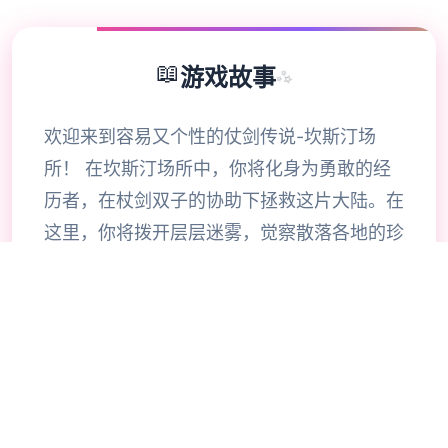
📖
游戏故事
✨
欢迎来到容易又个性的仗剑传说-坎斯汀场
所！ 在坎斯汀场所中，你将化身为勇敢的经
历者，在杖剑双子的协助下拯救这片大陆。在
这里，你将拨开层层迷雾，觉察散落各地的珍
稀宝物，经历自由探索的异场所经历。 超过
200种方法自由搭配，打造专属于你的较量风
格。当然，旅途中你也会邂逅来自各地的伙
伴，与他们并肩作战，共同阻碍未知的圣兽。
《杖剑传说》是独家怪容易的异场所经历手
游。 在这里，你将作为经历者，去自由探索