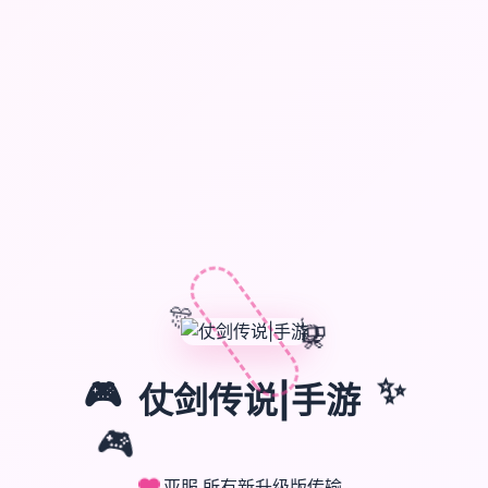
🎊
🎈
🎁
✨
🎮
仗剑传说|手游
🎮
亚服,所有新升级版传输