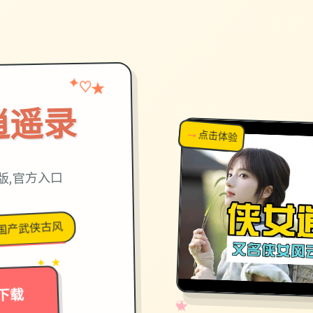
★
✦
♡
逍遥录
→
↗
点击体验
超棒！
华语版,官方入口
国产武侠古风
→
✦ ★
下载
✧
♡
★
♥