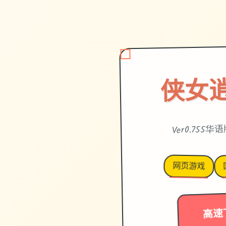
侠女
Ver0.755
网页游戏
高速