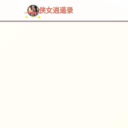
~~~
★
♡
✦
✧
♥
~
→
↗
侠女逍遥录
✦ ✧ ★