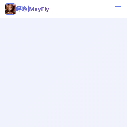
蜉蝣|MayFly