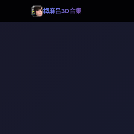
梅麻吕3D合集