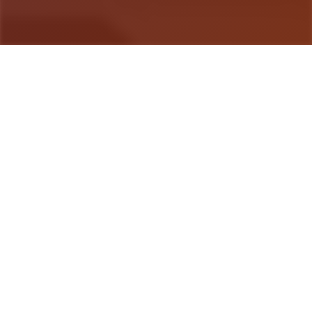
游戏详情
游戏说明
生在奇幻场所的你，梦想着长大后像你的父亲壹样，
成为壹名著名的行程者。然而事实证明，剧情只会剧
情——你大部分时间都在为小镇居民们打零工。你和
身边的朋友们梦想着进军锦标赛八个强，达成你们的
终极目标——成为整个国顶级公会。你的雄心壮志会