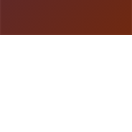
游戏详情
游戏详情
兵长提尔在大统壹战争中出色的表现为他赢得了“长
枪使提尔”的美称，他的功勋和威名在军队中无人不
知晓，无人不称赞。所有人（包括他自己）都以为他